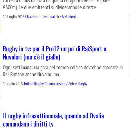
L'offerta di Sky battuta da quella congiunta BBC-ITV (pare
£300m). Le due emittenti si divideranno le dirette
10 Luglio 2015
6 Nazioni – Test match
/
6 Nazioni
Rugby in tv: per il Pro12 un po’ di RaiSport e
Nuvolari (ma c’è il giallo)
Ogni settimana una gara del torneo celtico dovrebbe sbarcare in
Rai. Rimane anche Nuvolari ma...
1 Luglio 2015
United Rugby Championship
/
Zebre Rugby
Il rugby infrasettimanale, quando ad Ovalia
comandano i diritti tv