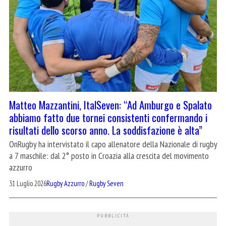
Matteo Mazzantini, ItalSeven: “Ad Amburgo e Spalato
abbiamo fatto due tornei consistenti confermando i
risultati dello scorso anno. La soddisfazione è alta”
OnRugby ha intervistato il capo allenatore della Nazionale di rugby
a 7 maschile: dal 2° posto in Croazia alla crescita del movimento
azzurro
31 Luglio 2026
Rugby Azzurro
/
Rugby Seven