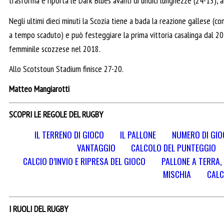
trasforma e riporta le Dark Blues avanti di undici lunghezze (24-13), 
Negli ultimi dieci minuti la Scozia tiene a bada la reazione gallese (co
a tempo scaduto) e può festeggiare la prima vittoria casalinga dal 20
femminile scozzese nel 2018.
Allo Scotstoun Stadium finisce 27-20.
Matteo Mangiarotti
SCOPRI LE REGOLE DEL RUGBY
IL TERRENO DI GIOCO
IL PALLONE
NUMERO DI GIO
VANTAGGIO
CALCOLO DEL PUNTEGGIO
CALCIO D’INVIO E RIPRESA DEL GIOCO
PALLONE A TERRA
MISCHIA
CALC
I RUOLI DEL RUGBY