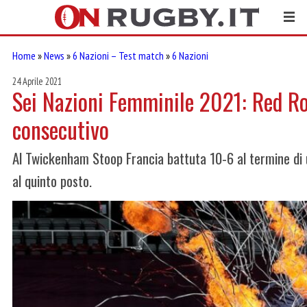
Home
»
News
»
6 Nazioni – Test match
»
6 Nazioni
24 Aprile 2021
Sei Nazioni Femminile 2021: Red Ro
consecutivo
Al Twickenham Stoop Francia battuta 10-6 al termine di u
al quinto posto.