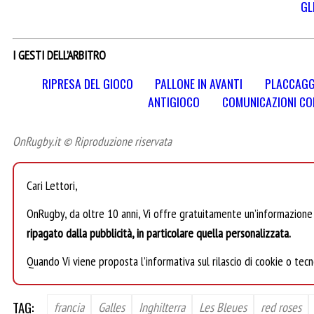
GL
I GESTI DELL’ARBITRO
RIPRESA DEL GIOCO
PALLONE IN AVANTI
PLACCAGG
ANTIGIOCO
COMUNICAZIONI CON
OnRugby.it © Riproduzione riservata
Cari Lettori,
OnRugby, da oltre 10 anni, Vi offre gratuitamente un’informazione
ripagato dalla pubblicità, in particolare quella personalizzata.
Quando Vi viene proposta l’informativa sul rilascio di cookie o tecn
TAG:
francia
Galles
Inghilterra
Les Bleues
red roses