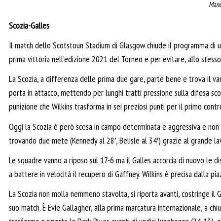
Mand
Scozia-Galles
Il match dello Scotstoun Stadium di Glasgow chiude il programma di un
prima vittoria nell’edizione 2021 del Torneo e per evitare, allo stesso
La Scozia, a differenza delle prima due gare, parte bene e trova il v
porta in attacco, mettendo per lunghi tratti pressione sulla difesa 
punizione che Wilkins trasforma in sei preziosi punti per il primo contr
Oggi la Scozia è però scesa in campo determinata e aggressiva e non s
trovando due mete (Kennedy al 28′, Belisle al 34′) grazie al grande la
Le squadre vanno a riposo sul 17-6 ma il Galles accorcia di nuovo le d
a battere in velocità il recupero di Gaffney. Wilkins è precisa dalla pi
La Scozia non molla nemmeno stavolta, si riporta avanti, costringe il G
suo match. È Evie Gallagher, alla prima marcatura internazionale, a ch