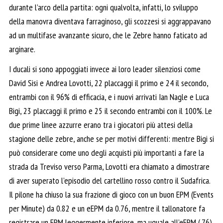
durante l’arco della partita: ogni qualvolta, infatti, lo sviluppo
della manovra diventava farraginoso, gli scozzesi si aggrappavano
ad un multifase avanzante sicuro, che le Zebre hanno faticato ad
arginare.
I ducali si sono appoggiati invece ai loro leader silenziosi come
David Sisi e Andrea Lovotti, 22 placcaggi il primo e 24 il secondo,
entrambi con il 96% di efficacia, e i nuovi arrivati Ian Nagle e Luca
Bigi, 23 placcaggi il primo e 25 il secondo entrambi con il 100%. Le
due prime linee azzurre erano tra i giocatori più attesi della
stagione delle zebre, anche se per motivi differenti: mentre Bigi si
può considerare come uno degli acquisti più importanti a fare la
strada da Treviso verso Parma, Lovotti era chiamato a dimostrare
di aver superato l’episodio del cartellino rosso contro il Sudafrica.
Il pilone ha chiuso la sua frazione di gioco con un buon EPM (Events
per Minute) da 0.82 e un eEPM da 0.76, mentre il tallonatore fa
registrare un EPM leggermente inferiore, ma uguale all’eEPM (.76),