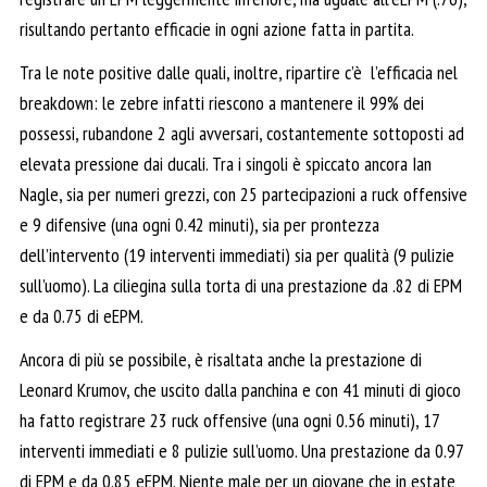
risultando pertanto efficacie in ogni azione fatta in partita.
Tra le note positive dalle quali, inoltre, ripartire c’è l’efficacia nel
breakdown: le zebre infatti riescono a mantenere il 99% dei
possessi, rubandone 2 agli avversari, costantemente sottoposti ad
elevata pressione dai ducali. Tra i singoli è spiccato ancora Ian
Nagle, sia per numeri grezzi, con 25 partecipazioni a ruck offensive
e 9 difensive (una ogni 0.42 minuti), sia per prontezza
dell’intervento (19 interventi immediati) sia per qualità (9 pulizie
sull’uomo). La ciliegina sulla torta di una prestazione da .82 di EPM
e da 0.75 di eEPM.
Ancora di più se possibile, è risaltata anche la prestazione di
Leonard Krumov, che uscito dalla panchina e con 41 minuti di gioco
ha fatto registrare 23 ruck offensive (una ogni 0.56 minuti), 17
interventi immediati e 8 pulizie sull’uomo. Una prestazione da 0.97
di EPM e da 0.85 eEPM. Niente male per un giovane che in estate