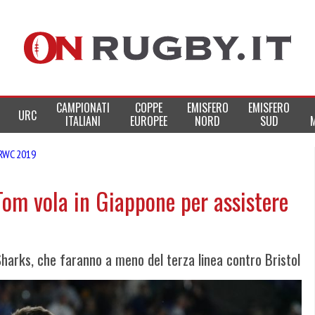
CAMPIONATI
COPPE
EMISFERO
EMISFERO
URC
ITALIANI
EUROPEE
NORD
SUD
RWC 2019
 Tom vola in Giappone per assistere
harks, che faranno a meno del terza linea contro Bristol