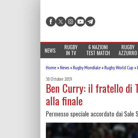
RUGBY
6 NAZIONI
RUGBY
NEWS
IN TV
TEST MATCH
AZZURRO
Home
»
News
»
Rugby Mondiale
»
Rugby World Cup
»
30 Ottobre 2019
Ben Curry: il fratello di
alla finale
Permesso speciale accordato dai Sale S