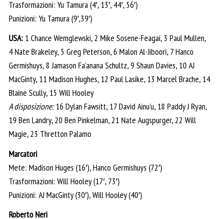
Trasformazioni: Yu Tamura (4′, 13′, 44′, 56′)
Punizioni: Yu Tamura (9′,39′)
USA:
1 Chance Wemglewski, 2 Mike Sosene-Feagai, 3 Paul Mullen,
4 Nate Brakeley, 5 Greg Peterson, 6 Malon Al-Jiboori, 7 Hanco
Germishuys, 8 Jamason Fa’anana Schultz, 9 Shaun Davies, 10 AJ
MacGinty, 11 Madison Hughes, 12 Paul Lasike, 13 Marcel Brache, 14
Blaine Scully, 15 Will Hooley
A disposizione:
16 Dylan Fawsitt, 17 David Ainu’u, 18 Paddy J Ryan,
19 Ben Landry, 20 Ben Pinkelman, 21 Nate Augspurger, 22 Will
Magie, 23 Thretton Palamo
Marcatori
Mete: Madison Huges (16′), Hanco Germishuys (72′)
Trasformazioni: Will Hooley (17′, 73′)
Punizioni: AJ MacGinty (30′), Will Hooley (40′)
Roberto Neri