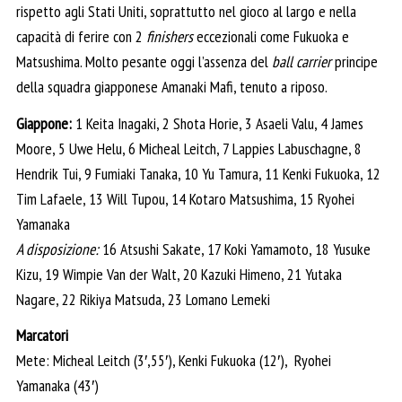
rispetto agli Stati Uniti, soprattutto nel gioco al largo e nella
capacità di ferire con 2
finishers
eccezionali come Fukuoka e
Matsushima. Molto pesante oggi l’assenza del
ball carrier
principe
della squadra giapponese Amanaki Mafi, tenuto a riposo.
Giappone:
1 Keita Inagaki, 2 Shota Horie, 3 Asaeli Valu, 4 James
Moore, 5 Uwe Helu, 6 Micheal Leitch, 7 Lappies Labuschagne, 8
Hendrik Tui, 9 Fumiaki Tanaka, 10 Yu Tamura, 11 Kenki Fukuoka, 12
Tim Lafaele, 13 Will Tupou, 14 Kotaro Matsushima, 15 Ryohei
Yamanaka
A disposizione:
16 Atsushi Sakate, 17 Koki Yamamoto, 18 Yusuke
Kizu, 19 Wimpie Van der Walt, 20 Kazuki Himeno, 21 Yutaka
Nagare, 22 Rikiya Matsuda, 23 Lomano Lemeki
Marcatori
Mete: Micheal Leitch (3′,55′), Kenki Fukuoka (12′), Ryohei
Yamanaka (43′)