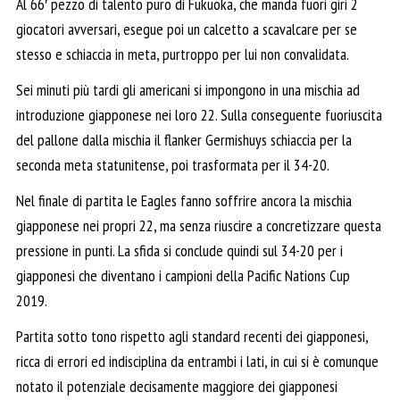
Al 66′ pezzo di talento puro di Fukuoka, che manda fuori giri 2
giocatori avversari, esegue poi un calcetto a scavalcare per se
stesso e schiaccia in meta, purtroppo per lui non convalidata.
Sei minuti più tardi gli americani si impongono in una mischia ad
introduzione giapponese nei loro 22. Sulla conseguente fuoriuscita
del pallone dalla mischia il flanker Germishuys schiaccia per la
seconda meta statunitense, poi trasformata per il 34-20.
Nel finale di partita le Eagles fanno soffrire ancora la mischia
giapponese nei propri 22, ma senza riuscire a concretizzare questa
pressione in punti. La sfida si conclude quindi sul 34-20 per i
giapponesi che diventano i campioni della Pacific Nations Cup
2019.
Partita sotto tono rispetto agli standard recenti dei giapponesi,
ricca di errori ed indisciplina da entrambi i lati, in cui si è comunque
notato il potenziale decisamente maggiore dei giapponesi