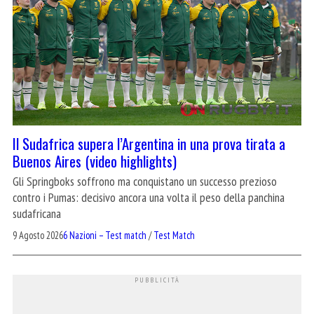
Il Sudafrica supera l’Argentina in una prova tirata a
Buenos Aires (video highlights)
Gli Springboks soffrono ma conquistano un successo prezioso
contro i Pumas: decisivo ancora una volta il peso della panchina
sudafricana
9 Agosto 2026
6 Nazioni – Test match
/
Test Match