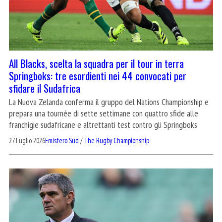
All Blacks, scelta la squadra per il tour in terra
Springboks: tre esordienti nei 44 convocati per
sfidare il Sudafrica
La Nuova Zelanda conferma il gruppo del Nations Championship e
prepara una tournée di sette settimane con quattro sfide alle
franchigie sudafricane e altrettanti test contro gli Springboks
27 Luglio 2026
Emisfero Sud
/
The Rugby Championship