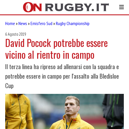
Home
»
News
»
Emisfero Sud
»
Rugby Championship
6 Agosto 2019
David Pocock potrebbe essere
vicino al rientro in campo
Il terza linea ha ripreso ad allenarsi con la squadra e
potrebbe essere in campo per l'assalto alla Bledisloe
Cup