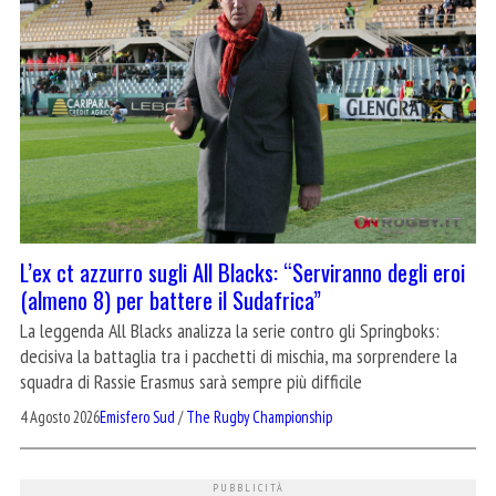
L’ex ct azzurro sugli All Blacks: “Serviranno degli eroi
(almeno 8) per battere il Sudafrica”
La leggenda All Blacks analizza la serie contro gli Springboks:
decisiva la battaglia tra i pacchetti di mischia, ma sorprendere la
squadra di Rassie Erasmus sarà sempre più difficile
4 Agosto 2026
Emisfero Sud
/
The Rugby Championship