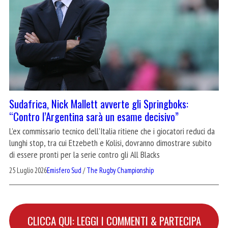
Sudafrica, Nick Mallett avverte gli Springboks:
“Contro l’Argentina sarà un esame decisivo”
L’ex commissario tecnico dell’Italia ritiene che i giocatori reduci da
lunghi stop, tra cui Etzebeth e Kolisi, dovranno dimostrare subito
di essere pronti per la serie contro gli All Blacks
25 Luglio 2026
Emisfero Sud
/
The Rugby Championship
CLICCA QUI: LEGGI I COMMENTI & PARTECIPA