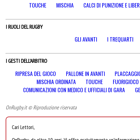
TOUCHE
MISCHIA
CALCI DI PUNIZIONE E LIBER
I RUOLI DEL RUGBY
GLI AVANTI
I TREQUARTI
I GESTI DELL’ARBITRO
RIPRESA DEL GIOCO
PALLONE IN AVANTI
PLACCAGGI
MISCHIA ORDINATA
TOUCHE
FUORIGIOCO
COMUNICAZIONI CON MEDICO E UFFICIALI DI GARA
GE
OnRugby.it © Riproduzione riservata
Cari Lettori,
OnRugby, da oltre 10 anni, Vi offre gratuitamente un’informazione