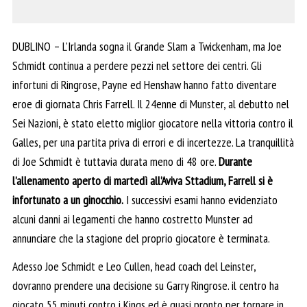
DUBLINO – L’Irlanda sogna il Grande Slam a Twickenham, ma Joe
Schmidt continua a perdere pezzi nel settore dei centri. Gli
infortuni di Ringrose, Payne ed Henshaw hanno fatto diventare
eroe di giornata Chris Farrell. Il 24enne di Munster, al debutto nel
Sei Nazioni, è stato eletto miglior giocatore nella vittoria contro il
Galles, per una partita priva di errori e di incertezze. La tranquillità
di Joe Schmidt è tuttavia durata meno di 48 ore.
Durante
l’allenamento aperto di martedì all’Aviva Sttadium, Farrell si è
infortunato a un ginocchio.
I successivi esami hanno evidenziato
alcuni danni ai legamenti che hanno costretto Munster ad
annunciare che la stagione del proprio giocatore è terminata.
Adesso Joe Schmidt e Leo Cullen, head coach del Leinster,
dovranno prendere una decisione su Garry Ringrose. il centro ha
giocato 55 minuti contro i Kings ed è quasi pronto per tornare in