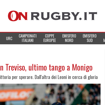
CAMPIONATI
COPPE
EMISFERO
EMISFERO
URC
ITALIANI
EUROPEE
NORD
SUD
 Treviso, ultimo tango a Monigo
ttoria per sperare. Dall'altra dei Leoni in cerca di gloria