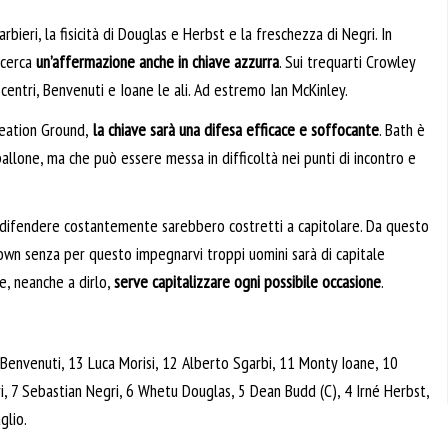
bieri, la fisicità di Douglas e Herbst e la freschezza di Negri. In
 cerca
un’affermazione anche in chiave azzurra
. Sui trequarti Crowley
 i centri, Benvenuti e Ioane le ali. Ad estremo Ian McKinley.
reation Ground,
la chiave sarà una difesa efficace e soffocante
. Bath è
llone, ma che può essere messa in difficoltà nei punti di incontro e
 difendere costantemente sarebbero costretti a capitolare. Da questo
own senza per questo impegnarvi troppi uomini sarà di capitale
e, neanche a dirlo,
serve capitalizzare ogni possibile occasione
.
envenuti, 13 Luca Morisi, 12 Alberto Sgarbi, 11 Monty Ioane, 10
, 7 Sebastian Negri, 6 Whetu Douglas, 5 Dean Budd (C), 4 Irné Herbst,
glio.