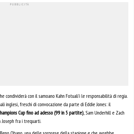
he condividerà con il samoano Kahn Fotuali’i le responsabilità di regia.
ali inglesi, freschi di convocazione da parte di Eddie Jones: il
Champions Cup fino ad adesso (99 in 5 partite)
, Sam Underhill e Zach
Joseph fra i trequarti.
di Beno Obano, una delle sorprese della stagione e che avrebbe