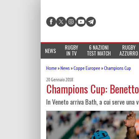
RUGBY
6 NAZIONI
RUGBY
NEWS
IN TV
TEST MATCH
AZZURRO
Home
»
News
»
Coppe Europee
»
Champions Cup
20 Gennaio 2018
Champions Cup: Benetton
In Veneto arriva Bath, a cui serve una vi