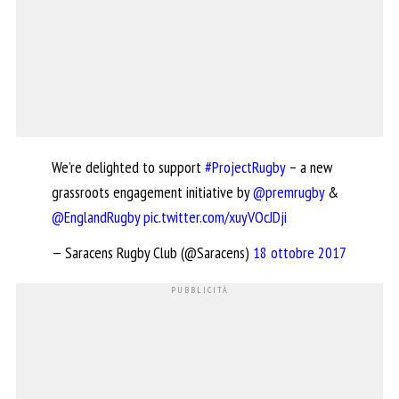
We’re delighted to support
#ProjectRugby
– a new
grassroots engagement initiative by
@premrugby
&
@EnglandRugby
pic.twitter.com/xuyVOcJDji
— Saracens Rugby Club (@Saracens)
18 ottobre 2017