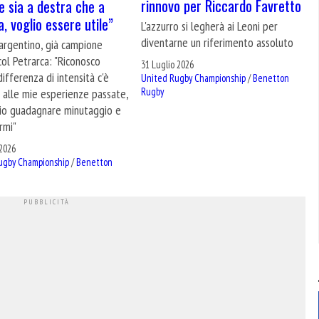
rinnovo per Riccardo Favretto
e sia a destra che a
a, voglio essere utile”
L'azzurro si legherà ai Leoni per
diventarne un riferimento assoluto
 argentino, già campione
 col Petrarca: "Riconosco
31 Luglio 2026
ifferenza di intensità c'è
United Rugby Championship
/
Benetton
Rugby
 alle mie esperienze passate,
io guadagnare minutaggio e
rmi"
2026
ugby Championship
/
Benetton