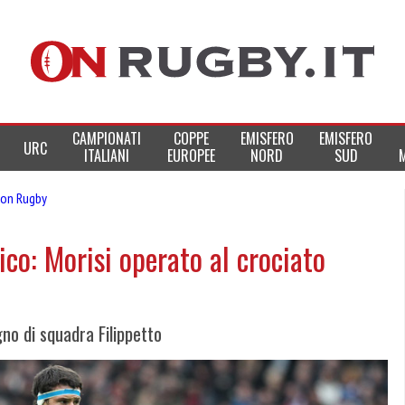
CAMPIONATI
COPPE
EMISFERO
EMISFERO
URC
ITALIANI
EUROPEE
NORD
SUD
on Rugby
ico: Morisi operato al crociato
no di squadra Filippetto