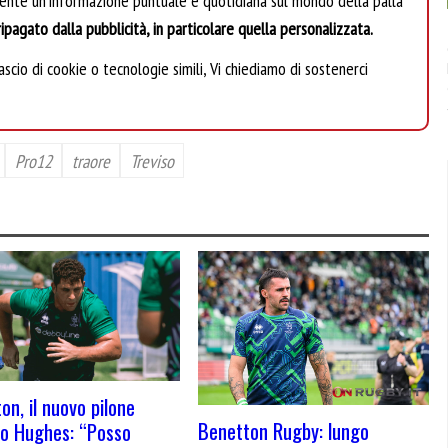
mente un’informazione puntuale e quotidiana sul mondo della palla
ipagato dalla pubblicità, in particolare quella personalizzata.
scio di cookie o tecnologie simili, Vi chiediamo di sostenerci
Pro12
traore
Treviso
on, il nuovo pilone
Benetton Rugby: lungo
o Hughes: “Posso