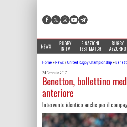
RUGBY
6 NAZIONI
RUGBY
NEWS
IN TV
TEST MATCH
AZZURRO
Home
»
News
»
United Rugby Championship
»
Benett
24 Gennaio 2017
Benetton, bollettino med
anteriore
Intervento identico anche per il compag