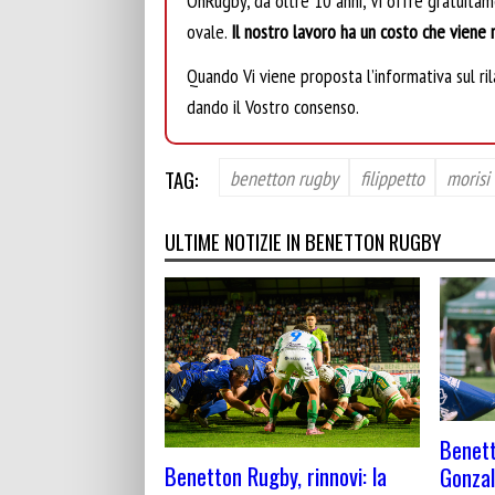
OnRugby, da oltre 10 anni, Vi offre gratuita
ovale.
Il nostro lavoro ha un costo che viene r
Quando Vi viene proposta l’informativa sul rila
dando il Vostro consenso.
TAG:
benetton rugby
filippetto
morisi
ULTIME NOTIZIE IN BENETTON RUGBY
Benett
Benetton Rugby, rinnovi: la
Gonzal