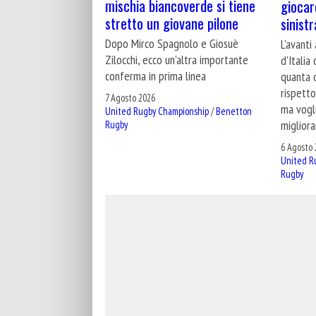
mischia biancoverde si tiene
giocar
stretto un giovane pilone
sinistr
Dopo Mirco Spagnolo e Giosuè
L'avanti
Zilocchi, ecco un'altra importante
d'Italia
conferma in prima linea
quanta d
rispetto
7 Agosto 2026
ma vogl
United Rugby Championship
/
Benetton
migliora
Rugby
6 Agosto 
United R
Rugby