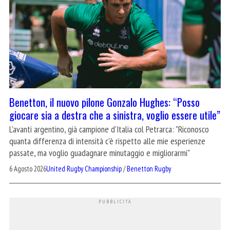
Benetton, il nuovo pilone Gonzalo Hughes: “Posso
giocare sia a destra che a sinistra, voglio essere utile”
L'avanti argentino, già campione d'Italia col Petrarca: "Riconosco
quanta differenza di intensità c'è rispetto alle mie esperienze
passate, ma voglio guadagnare minutaggio e migliorarmi"
6 Agosto 2026
United Rugby Championship
/
Benetton Rugby