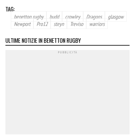
TAG:
benetton rugby
budd
crowley
Dragons
glasgow
Newport
Pro12
steyn
Treviso
warriors
ULTIME NOTIZIE IN BENETTON RUGBY