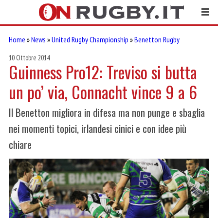
Home
»
News
»
United Rugby Championship
»
Benetton Rugby
10 Ottobre 2014
Guinness Pro12: Treviso si butta
un po’ via, Connacht vince 9 a 6
Il Benetton migliora in difesa ma non punge e sbaglia
nei momenti topici, irlandesi cinici e con idee più
chiare