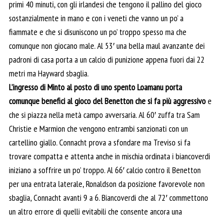
primi 40 minuti, con gli irlandesi che tengono il pallino del gioco
sostanzialmente in mano e con i veneti che vanno un po’ a
fiammate e che si disuniscono un po’ troppo spesso ma che
comunque non giocano male. Al 53′ una bella maul avanzante dei
padroni di casa porta a un calcio di punizione appena fuori dai 22
metri ma Hayward sbaglia.
L’ingresso di Minto al posto di uno spento Loamanu porta
comunque benefici al gioco del Benetton che si fa più aggressivo
e
che si piazza nella metà campo avversaria. Al 60′ zuffa tra Sam
Christie e Marmion che vengono entrambi sanzionati con un
cartellino giallo. Connacht prova a sfondare ma Treviso si fa
trovare compatta e attenta anche in mischia ordinata i biancoverdi
iniziano a soffrire un po’ troppo. Al 66′ calcio contro il Benetton
per una entrata laterale, Ronaldson da posizione favorevole non
sbaglia, Connacht avanti 9 a 6. Biancoverdi che al 72′ commettono
un altro errore di quelli evitabili che consente ancora una