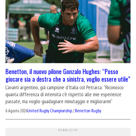
Benetton, il nuovo pilone Gonzalo Hughes: “Posso
giocare sia a destra che a sinistra, voglio essere utile”
L'avanti argentino, già campione d'Italia col Petrarca: "Riconosco
quanta differenza di intensità c'è rispetto alle mie esperienze
passate, ma voglio guadagnare minutaggio e migliorarmi"
6 Agosto 2026
United Rugby Championship
/
Benetton Rugby