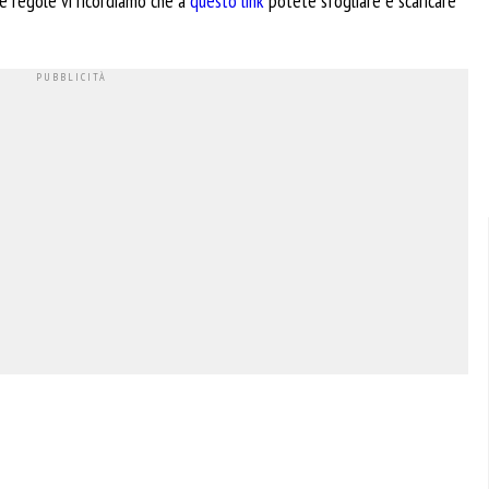
le regole vi ricordiamo che a
questo link
potete sfogliare e scaricare