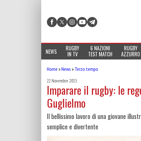
RUGBY
6 NAZIONI
RUGBY
NEWS
IN TV
TEST MATCH
AZZURRO
Home
»
News
»
Terzo tempo
22 Novembre 2013
Imparare il rugby: le rego
Guglielmo
Il bellissimo lavoro di una giovane illu
semplice e divertente