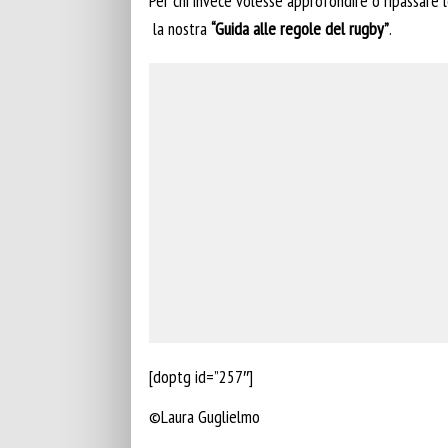
Per chi invece volesse approfondire o ripassare 
la nostra
“Guida alle regole del rugby”
.
[doptg id=”257″]
©Laura Guglielmo