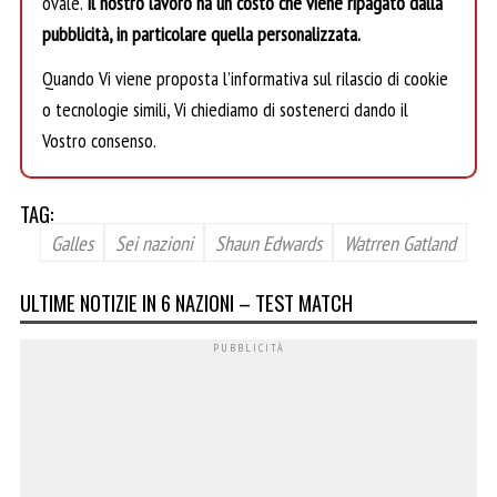
ovale.
Il nostro lavoro ha un costo che viene ripagato dalla
pubblicità, in particolare quella personalizzata.
Quando Vi viene proposta l’informativa sul rilascio di cookie
o tecnologie simili, Vi chiediamo di sostenerci dando il
Vostro consenso.
TAG:
Galles
Sei nazioni
Shaun Edwards
Watrren Gatland
ULTIME NOTIZIE IN 6 NAZIONI – TEST MATCH