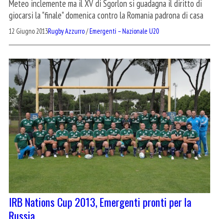
Meteo inclemente ma il XV di Sgorlon si guadagna il diritto di
giocarsi la "finale" domenica contro la Romania padrona di casa
12 Giugno 2013
Rugby Azzurro
/
Emergenti – Nazionale U20
IRB Nations Cup 2013, Emergenti pronti per la
Russia