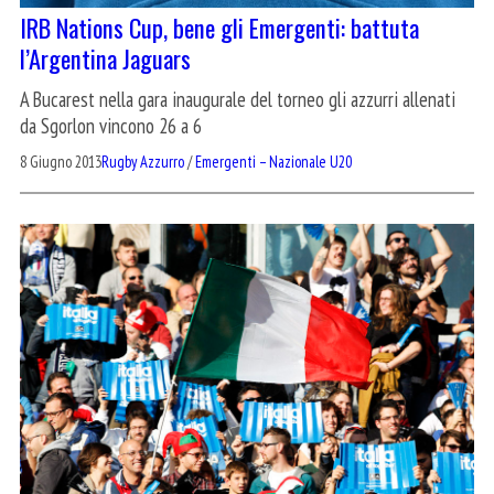
IRB Nations Cup, bene gli Emergenti: battuta
l’Argentina Jaguars
A Bucarest nella gara inaugurale del torneo gli azzurri allenati
da Sgorlon vincono 26 a 6
8 Giugno 2013
Rugby Azzurro
/
Emergenti – Nazionale U20