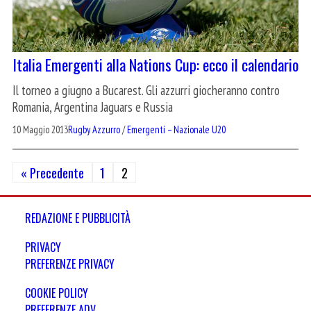
Italia Emergenti alla Nations Cup: ecco il calendario
Il torneo a giugno a Bucarest. Gli azzurri giocheranno contro
Romania, Argentina Jaguars e Russia
10 Maggio 2013
Rugby Azzurro
/
Emergenti – Nazionale U20
Paginazione
« Precedente
1
2
degli
REDAZIONE E PUBBLICITÀ
articoli
PRIVACY
PREFERENZE PRIVACY
COOKIE POLICY
PREFERENZE ADV