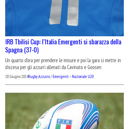
IRB Tbilisi Cup: l’Italia Emergenti si sbarazza della
Spagna (37-0)
Un quarto d'ora per prendere le misure e poi la gara si mette in
discesa per gli azzurri allenati da Cavinato e Goosen
18 Giugno 2014
Rugby Azzurro
/
Emergenti – Nazionale U20