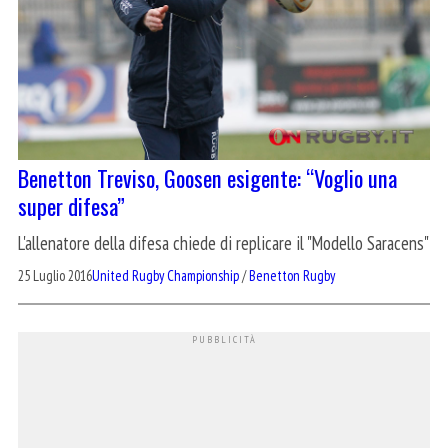
Benetton Treviso, Goosen esigente: “Voglio una
super difesa”
L'allenatore della difesa chiede di replicare il "Modello Saracens"
25 Luglio 2016
United Rugby Championship
/
Benetton Rugby