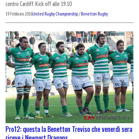
contro Cardiff. Kick off alle 19.10
19 Febbraio 2016
United Rugby Championship
/
Benetton Rugby
Pro12: questa la Benetton Treviso che venerdì sera
riceve i Newport Dragons