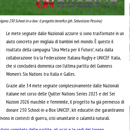
valgono 230 School-in-a-box: il progetto benefico (ph. Sebastiano Pessina)
Le mete segnate dalle Nazionali azzurre si sono trasformate in un
aiuto concreto per migliaia di bambini nel mondo. È questo il
risultato della campagna “Una Meta per il Futuro”, nata dalla
collaborazione tra la Federazione Italiana Rugby e UNICEF Italia,
che si concluderà domenica con l’ultima partita del Guinness
Women’s Six Nations tra Italia e Galles.
Grazie alle 34 mete segnate complessivamente dalle Nazionali
italiane nel corso delle Quilter Nations Series 2025 e del Sei
Nazioni 2026 maschile e femminile, il progetto ha già permesso di
donare 230 School-in-a-Box UNICEF, kit educativi che garantiranno
ono in contesti di guerra, crisi umanitarie o calamità naturali.
dario completo delle partite, gli orari e le sedi del torneo