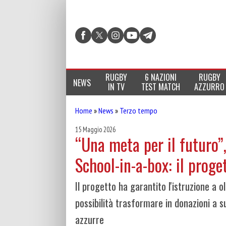
RUGBY
6 NAZIONI
RUGBY
NEWS
IN TV
TEST MATCH
AZZURRO
Home
»
News
»
Terzo tempo
15 Maggio 2026
“Una meta per il futuro”,
School-in-a-box: il proge
Il progetto ha garantito l'istruzione a 
possibilità trasformare in donazioni a s
azzurre