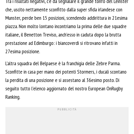
Tra i risultati negativi, c’è da segnalare il grande tonfo del Leinster
che, uscito nettamente sconfitto dalla super sfida irlandese con
Munster, perde ben 15 posizioni, scendendo addirittura in 21esima
piazza. Non molto lontano incontriamo la prima delle due squadre
italiane, il Benetton Treviso, anch’esso in caduta dopo la brutta
prestazione ad Edimburgo: i biancoverdi si ritrovano infatti in
27esima posizione.
L’altra squadra del Belpaese è la franchigia delle Zebre Parma.
Sconfitte in casa per mano dei potenti Stormers, i ducali scontano
la perdita di una posizione e si assestano al 36esimo posto. Di
seguito tutto l’elenco aggiornato del nostro European OnRugby
Ranking.