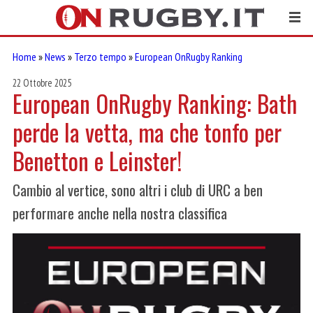
Home
»
News
»
Terzo tempo
»
European OnRugby Ranking
22 Ottobre 2025
European OnRugby Ranking: Bath
perde la vetta, ma che tonfo per
Benetton e Leinster!
Cambio al vertice, sono altri i club di URC a ben
performare anche nella nostra classifica