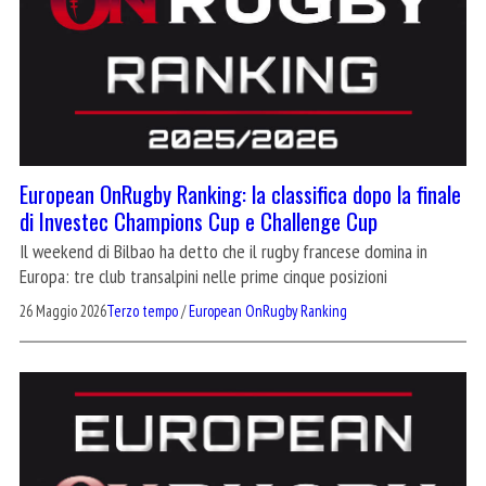
European OnRugby Ranking: la classifica dopo la finale
di Investec Champions Cup e Challenge Cup
Il weekend di Bilbao ha detto che il rugby francese domina in
Europa: tre club transalpini nelle prime cinque posizioni
26 Maggio 2026
Terzo tempo
/
European OnRugby Ranking