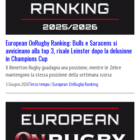
European OnRugby Ranking: Bulls e Saracens si
avvicinano alla top 3, risale Leinster dopo la delusione
in Champions Cup
Il Benetton Rugby guadagna una posizione, mentre le Zebre
mantengono la stessa posizione della settimana scorsa
3 Giugno 2026
Terzo tempo
/
European OnRugby Ranking