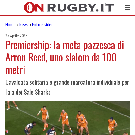
Home
»
News
»
Foto e video
26 Aprile 2025
Premiership: la meta pazzesca di
Arron Reed, uno slalom da 100
metri
Cavalcata solitaria e grande marcatura individuale per
l'ala dei Sale Sharks