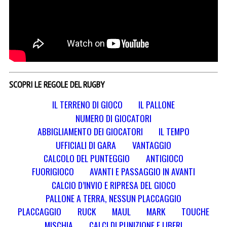
SCOPRI LE REGOLE DEL RUGBY
IL TERRENO DI GIOCO
IL PALLONE
NUMERO DI GIOCATORI
ABBIGLIAMENTO DEI GIOCATORI
IL TEMPO
UFFICIALI DI GARA
VANTAGGIO
CALCOLO DEL PUNTEGGIO
ANTIGIOCO
FUORIGIOCO
AVANTI E PASSAGGIO IN AVANTI
CALCIO D’INVIO E RIPRESA DEL GIOCO
PALLONE A TERRA, NESSUN PLACCAGGIO
PLACCAGGIO
RUCK
MAUL
MARK
TOUCHE
MISCHIA
CALCI DI PUNIZIONE E LIBERI