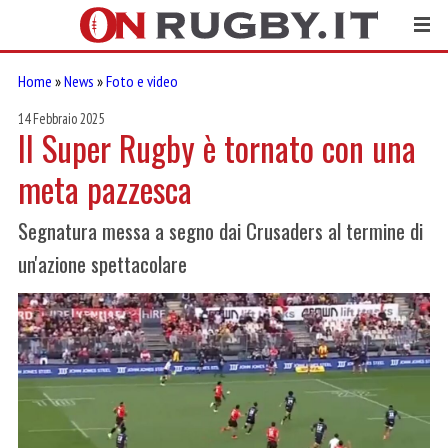
Home
»
News
»
Foto e video
14 Febbraio 2025
Il Super Rugby è tornato con una
meta pazzesca
Segnatura messa a segno dai Crusaders al termine di
un'azione spettacolare