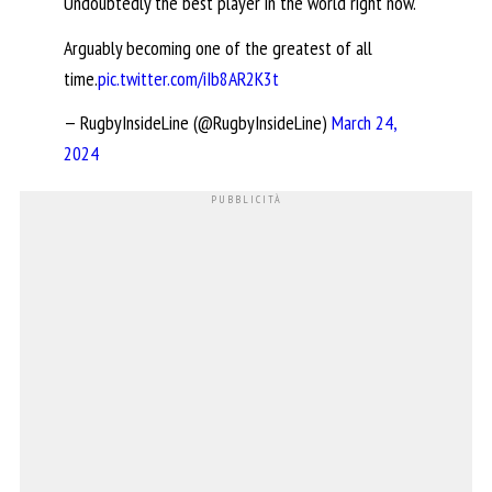
Undoubtedly the best player in the world right now.
Arguably becoming one of the greatest of all
time.
pic.twitter.com/iIb8AR2K3t
— RugbyInsideLine (@RugbyInsideLine)
March 24,
2024