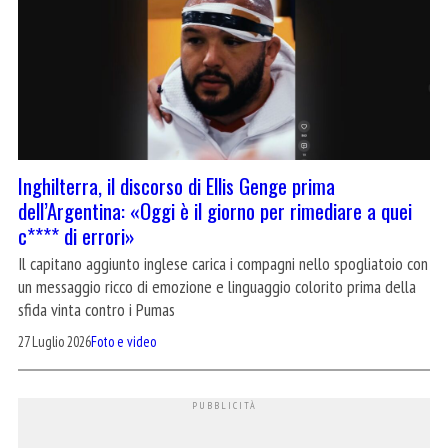
Inghilterra, il discorso di Ellis Genge prima
dell’Argentina: «Oggi è il giorno per rimediare a quei
c**** di errori»
Il capitano aggiunto inglese carica i compagni nello spogliatoio con
un messaggio ricco di emozione e linguaggio colorito prima della
sfida vinta contro i Pumas
27 Luglio 2026
Foto e video