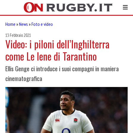
Home
»
News
»
Foto e video
13 Febbraio 2021
Video: i piloni dell’Inghilterra
come Le Iene di Tarantino
Ellis Genge ci introduce i suoi compagni in maniera
cinematografica