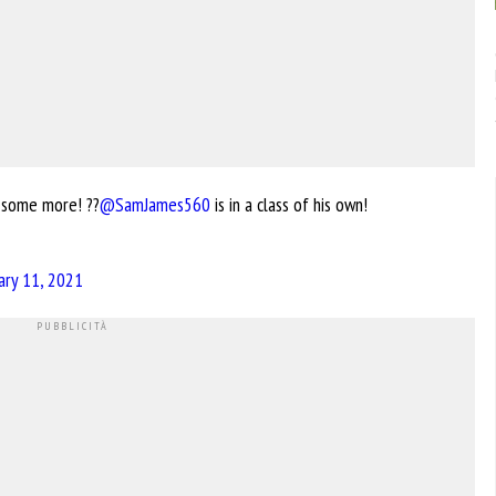
d some more! ??
@SamJames560
is in a class of his own!
ary 11, 2021