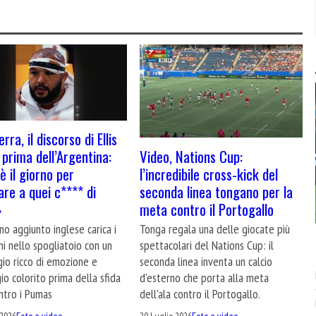
erra, il discorso di Ellis
Video, Nations Cup:
prima dell’Argentina:
l’incredibile cross-kick del
è il giorno per
seconda linea tongano per la
are a quei c**** di
meta contro il Portogallo
»
Tonga regala una delle giocate più
ano aggiunto inglese carica i
spettacolari del Nations Cup: il
i nello spogliatoio con un
seconda linea inventa un calcio
io ricco di emozione e
d'esterno che porta alla meta
io colorito prima della sfida
dell'ala contro il Portogallo.
ntro i Pumas