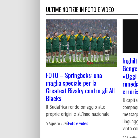
ULTIME NOTIZIE IN FOTO E VIDEO
Inghilt
Genge 
FOTO – Springboks: una
«Oggi 
maglia speciale per la
rimedi
Greatest Rivalry contro gli All
errori
Blacks
Il capit
Il Sudafrica rende omaggio alle
compagn
proprie origini e all'inno nazionale
messagg
linguagg
5 Agosto 2026
Foto e video
vinta co