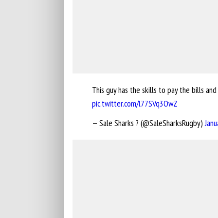
This guy has the skills to pay the bills an
pic.twitter.com/l77SVq3OwZ
— Sale Sharks ? (@SaleSharksRugby)
Janu