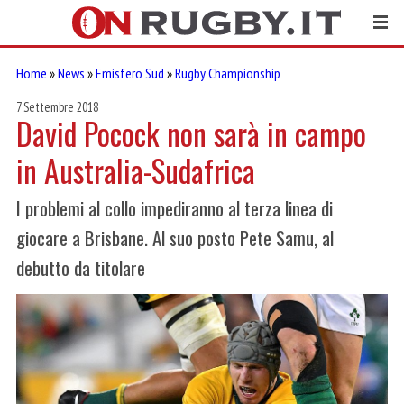
Home
»
News
»
Emisfero Sud
»
Rugby Championship
7 Settembre 2018
David Pocock non sarà in campo
in Australia-Sudafrica
I problemi al collo impediranno al terza linea di
giocare a Brisbane. Al suo posto Pete Samu, al
debutto da titolare