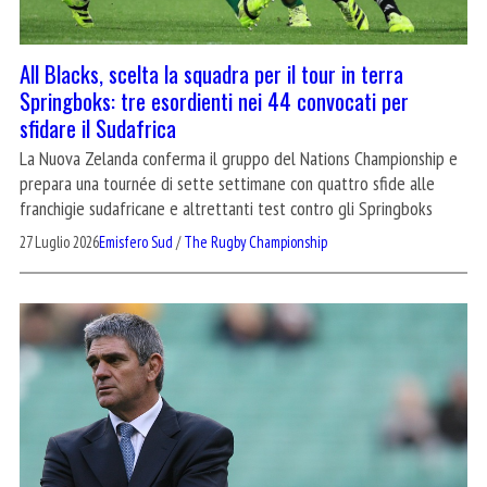
All Blacks, scelta la squadra per il tour in terra
Springboks: tre esordienti nei 44 convocati per
sfidare il Sudafrica
La Nuova Zelanda conferma il gruppo del Nations Championship e
prepara una tournée di sette settimane con quattro sfide alle
franchigie sudafricane e altrettanti test contro gli Springboks
27 Luglio 2026
Emisfero Sud
/
The Rugby Championship