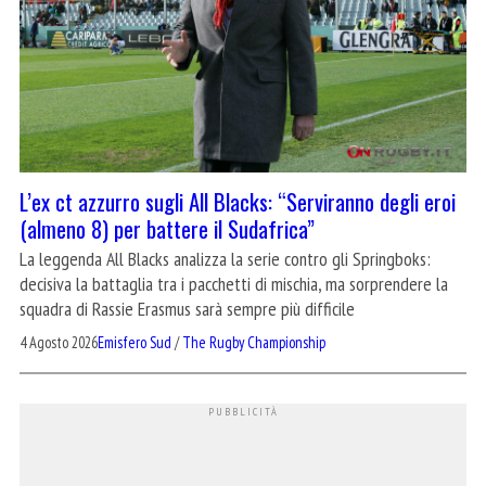
L’ex ct azzurro sugli All Blacks: “Serviranno degli eroi
(almeno 8) per battere il Sudafrica”
La leggenda All Blacks analizza la serie contro gli Springboks:
decisiva la battaglia tra i pacchetti di mischia, ma sorprendere la
squadra di Rassie Erasmus sarà sempre più difficile
4 Agosto 2026
Emisfero Sud
/
The Rugby Championship