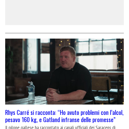
Rhys Carré si racconta: “Ho avuto problemi con l’alcol,
pesavo 160 kg, e Gatland infranse delle promesse”
Il pilone gallese ha raccontato ai canali ufficiali dei Saracens di