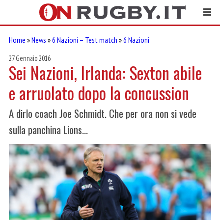
Home
»
News
»
6 Nazioni – Test match
»
6 Nazioni
27 Gennaio 2016
Sei Nazioni, Irlanda: Sexton abile
e arruolato dopo la concussion
A dirlo coach Joe Schmidt. Che per ora non si vede
sulla panchina Lions...