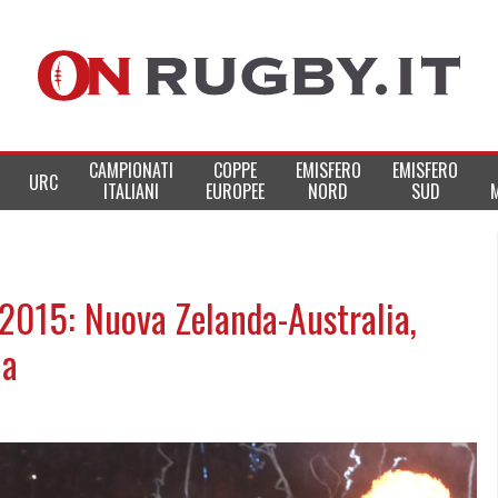
CAMPIONATI
COPPE
EMISFERO
EMISFERO
URC
ITALIANI
EUROPEE
NORD
SUD
2015: Nuova Zelanda-Australia,
na