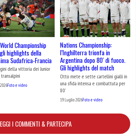
Nations Championship:
 World Championship
l’Inghilterra trionfa in
li highlights della
Argentina dopo 80′ di fuoco.
ssima Sudafrica-Francia
Gli highlights del match
ini della vittoria dei Junior
 transalpini
Otto mete e sette cartellini gialli in
una sfida intensa e combattuta per
 2026
Foto e video
80'
19 Luglio 2026
Foto e video
LEGGI I COMMENTI & PARTECIPA