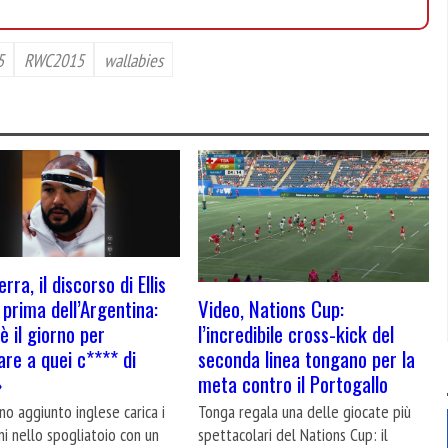
5
RWC2015
wallabies
erra, il discorso di Ellis
Video, Nations Cup:
prima dell’Argentina:
l’incredibile cross-kick del
è il giorno per
seconda linea tongano per la
are a quei c**** di
meta contro il Portogallo
»
Tonga regala una delle giocate più
ano aggiunto inglese carica i
spettacolari del Nations Cup: il
i nello spogliatoio con un