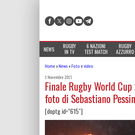
RUGBY
6 NAZIONI
RUGBY
NEWS
IN TV
TEST MATCH
AZZURRO
Home
»
News
»
Foto e video
1 Novembre 2015
Finale Rugby World Cup 
foto di Sebastiano Pessi
[doptg id=”615″]