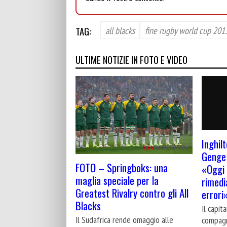
TAG:
all blacks
fine rugby world cup 201
ULTIME NOTIZIE IN FOTO E VIDEO
Inghilt
Genge 
FOTO – Springboks: una
«Oggi 
maglia speciale per la
rimedi
Greatest Rivalry contro gli All
errori
Blacks
Il capit
Il Sudafrica rende omaggio alle
compagn