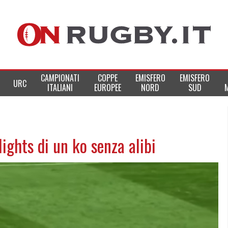
CAMPIONATI
COPPE
EMISFERO
EMISFERO
URC
ITALIANI
EUROPEE
NORD
SUD
lights di un ko senza alibi