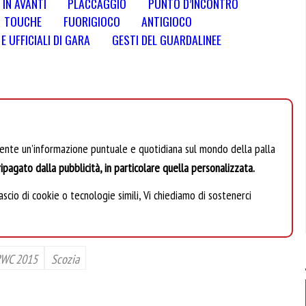
 IN AVANTI
PLACCAGGIO
PUNTO D’INCONTRO
TOUCHE
FUORIGIOCO
ANTIGIOCO
 UFFICIALI DI GARA
GESTI DEL GUARDALINEE
mente un’informazione puntuale e quotidiana sul mondo della palla
ipagato dalla pubblicità, in particolare quella personalizzata.
scio di cookie o tecnologie simili, Vi chiediamo di sostenerci
WC 2015
Scozia