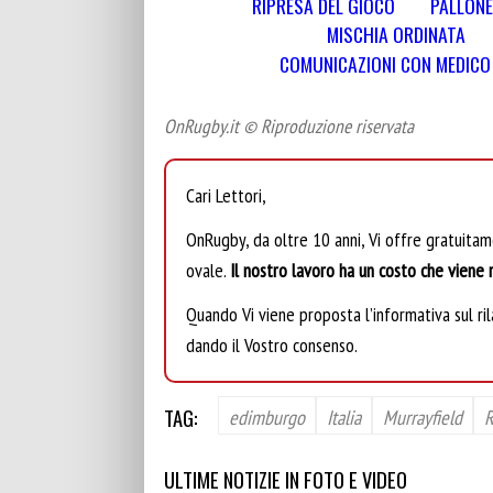
RIPRESA DEL GIOCO
PALLONE
MISCHIA ORDINATA
COMUNICAZIONI CON MEDICO E
OnRugby.it © Riproduzione riservata
Cari Lettori,
OnRugby, da oltre 10 anni, Vi offre gratuita
ovale.
Il nostro lavoro ha un costo che viene r
Quando Vi viene proposta l’informativa sul rila
dando il Vostro consenso.
TAG:
edimburgo
Italia
Murrayfield
R
ULTIME NOTIZIE IN FOTO E VIDEO