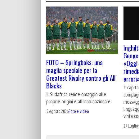
Inghilt
Genge 
FOTO – Springboks: una
«Oggi 
maglia speciale per la
rimedi
Greatest Rivalry contro gli All
errori
Blacks
Il capit
Il Sudafrica rende omaggio alle
compagn
proprie origini e all'inno nazionale
messagg
linguagg
5 Agosto 2026
Foto e video
vinta co
27 Luglio