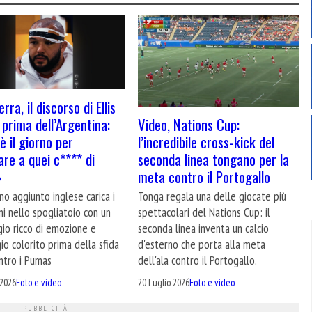
erra, il discorso di Ellis
Video, Nations Cup:
prima dell’Argentina:
l’incredibile cross-kick del
è il giorno per
seconda linea tongano per la
are a quei c**** di
meta contro il Portogallo
»
Tonga regala una delle giocate più
ano aggiunto inglese carica i
spettacolari del Nations Cup: il
i nello spogliatoio con un
seconda linea inventa un calcio
io ricco di emozione e
d'esterno che porta alla meta
io colorito prima della sfida
dell'ala contro il Portogallo.
ntro i Pumas
20 Luglio 2026
Foto e video
 2026
Foto e video