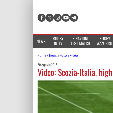
RUGBY
6 NAZIONI
RUGBY
NEWS
IN TV
TEST MATCH
AZZURRO
Home
»
News
»
Foto e video
30 Agosto 2015
Video: Scozia-Italia, high