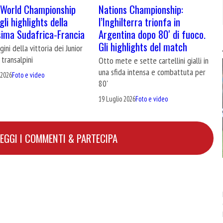
Nations Championship:
 World Championship
l’Inghilterra trionfa in
li highlights della
Argentina dopo 80′ di fuoco.
ssima Sudafrica-Francia
Gli highlights del match
ini della vittoria dei Junior
 transalpini
Otto mete e sette cartellini gialli in
una sfida intensa e combattuta per
 2026
Foto e video
80'
19 Luglio 2026
Foto e video
LEGGI I COMMENTI & PARTECIPA