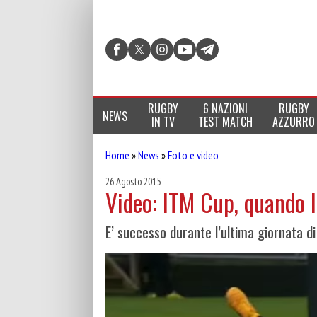
RUGBY
6 NAZIONI
RUGBY
NEWS
IN TV
TEST MATCH
AZZURRO
Home
»
News
»
Foto e video
26 Agosto 2015
Video: ITM Cup, quando l
E’ successo durante l’ultima giornata 