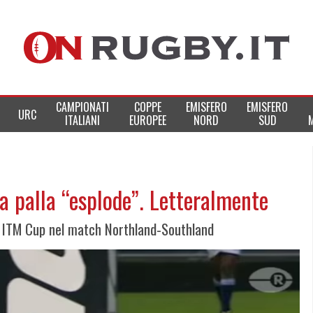
CAMPIONATI
COPPE
EMISFERO
EMISFERO
URC
ITALIANI
EUROPEE
NORD
SUD
a palla “esplode”. Letteralmente
di ITM Cup nel match Northland-Southland