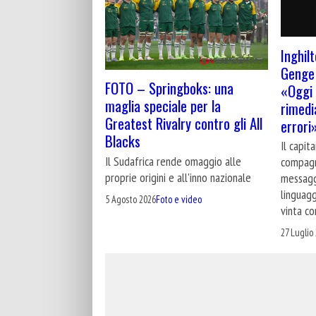
Inghilt
Genge 
FOTO – Springboks: una
«Oggi 
maglia speciale per la
rimedi
Greatest Rivalry contro gli All
errori
Blacks
Il capit
Il Sudafrica rende omaggio alle
compagn
proprie origini e all'inno nazionale
messagg
linguagg
5 Agosto 2026
Foto e video
vinta co
27 Luglio