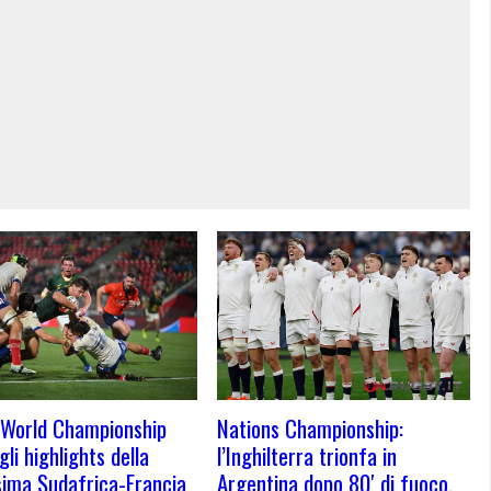
Nations Championship:
 World Championship
l’Inghilterra trionfa in
li highlights della
Argentina dopo 80′ di fuoco.
ssima Sudafrica-Francia