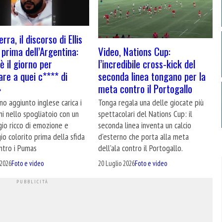
erra, il discorso di Ellis
Video, Nations Cup:
prima dell’Argentina:
l’incredibile cross-kick del
è il giorno per
seconda linea tongano per la
are a quei c**** di
meta contro il Portogallo
»
Tonga regala una delle giocate più
ano aggiunto inglese carica i
spettacolari del Nations Cup: il
i nello spogliatoio con un
seconda linea inventa un calcio
io ricco di emozione e
d'esterno che porta alla meta
io colorito prima della sfida
dell'ala contro il Portogallo.
ntro i Pumas
20 Luglio 2026
Foto e video
 2026
Foto e video