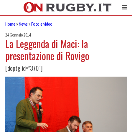
Home
»
News
»
Foto e video
24 Gennaio 2014
La Leggenda di Maci: la
presentazione di Rovigo
[doptg id=”370″]