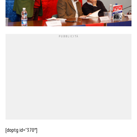
[doptg id=”370″]