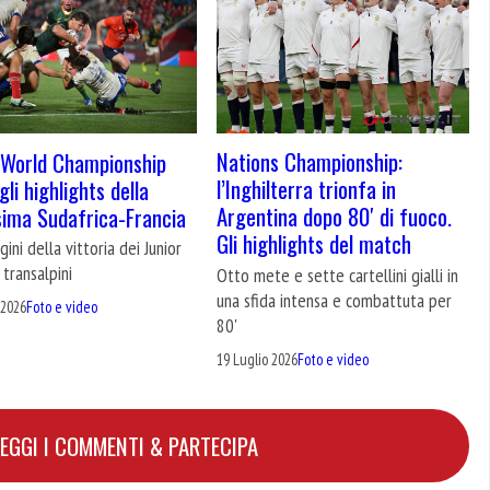
Nations Championship:
 World Championship
l’Inghilterra trionfa in
li highlights della
Argentina dopo 80′ di fuoco.
ssima Sudafrica-Francia
Gli highlights del match
ini della vittoria dei Junior
 transalpini
Otto mete e sette cartellini gialli in
una sfida intensa e combattuta per
 2026
Foto e video
80'
19 Luglio 2026
Foto e video
LEGGI I COMMENTI & PARTECIPA