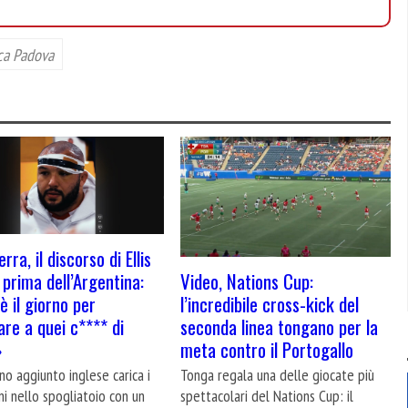
ca Padova
erra, il discorso di Ellis
Video, Nations Cup:
prima dell’Argentina:
l’incredibile cross-kick del
è il giorno per
seconda linea tongano per la
are a quei c**** di
meta contro il Portogallo
»
Tonga regala una delle giocate più
ano aggiunto inglese carica i
spettacolari del Nations Cup: il
i nello spogliatoio con un