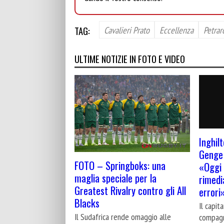
TAG:
Cavalieri Prato
Eccellenza
Petrar
ULTIME NOTIZIE IN FOTO E VIDEO
Inghilt
Genge 
FOTO – Springboks: una
«Oggi 
maglia speciale per la
rimedi
Greatest Rivalry contro gli All
errori
Blacks
Il capit
Il Sudafrica rende omaggio alle
compagn