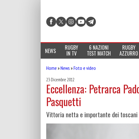
RUGBY
6 NAZIONI
RUGBY
NEWS
IN TV
TEST MATCH
AZZURRO
Home
»
News
»
Foto e video
23 Dicembre 2012
Eccellenza: Petrarca Pado
Pasquetti
Vittoria netta e importante dei toscani