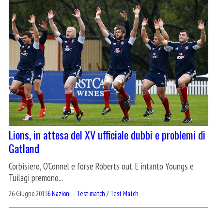
Lions, in attesa del XV ufficiale dubbi e problemi di
Gatland
Corbisiero, O'Connel e forse Roberts out. E intanto Youngs e
Tuilagi premono...
26 Giugno 2013
6 Nazioni – Test match
/
Test Match