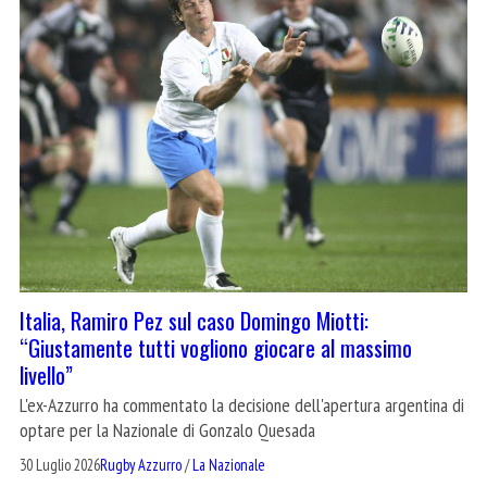
Italia, Ramiro Pez sul caso Domingo Miotti:
“Giustamente tutti vogliono giocare al massimo
livello”
L'ex-Azzurro ha commentato la decisione dell'apertura argentina di
optare per la Nazionale di Gonzalo Quesada
30 Luglio 2026
Rugby Azzurro
/
La Nazionale