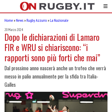
Home
»
News
»
Rugby Azzurro
»
La Nazionale
20 Marzo 2024
Dopo le dichiarazioni di Lamaro
FIR e WRU si chiariscono: “i
rapporti sono più forti che mai”
Dal prossimo anno nascerà anche un trofeo che verrà
messo in palio annualmente per la sfida tra Italia-
Galles