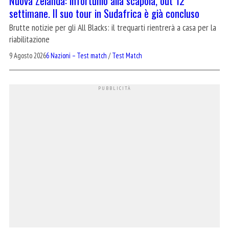
Nuova Zelanda: infortunio alla scapola, out 12
settimane. Il suo tour in Sudafrica è già concluso
Brutte notizie per gli All Blacks: il trequarti rientrerà a casa per la
riabilitazione
9 Agosto 2026
6 Nazioni – Test match
/
Test Match