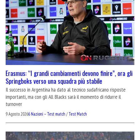
Erasmus: “I grandi cambiamenti devono finire”, ora gli
Springboks verso una squadra più stabile
Il successo in Argentina ha dato al tecnico sudafricano risposte
importanti, ma con gli All Blacks sarà il momento di ridurre il
turnover
9 Agosto 2026
6 Nazioni – Test match
/
Test Match