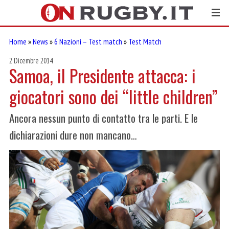
Home
»
News
»
6 Nazioni – Test match
»
Test Match
2 Dicembre 2014
Samoa, il Presidente attacca: i
giocatori sono dei “little children”
Ancora nessun punto di contatto tra le parti. E le
dichiarazioni dure non mancano…