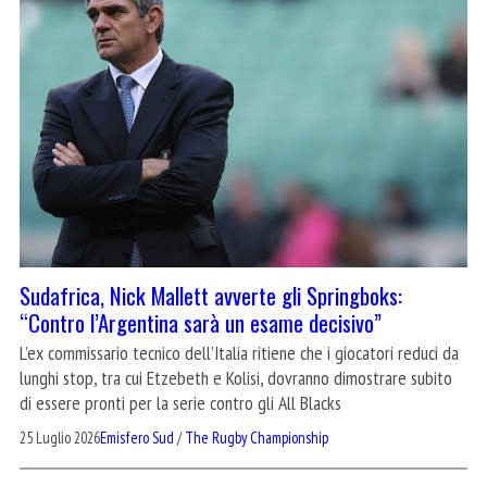
Sudafrica, Nick Mallett avverte gli Springboks:
“Contro l’Argentina sarà un esame decisivo”
L’ex commissario tecnico dell’Italia ritiene che i giocatori reduci da
lunghi stop, tra cui Etzebeth e Kolisi, dovranno dimostrare subito
di essere pronti per la serie contro gli All Blacks
25 Luglio 2026
Emisfero Sud
/
The Rugby Championship