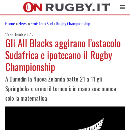
Home
»
News
»
Emisfero Sud
»
Rugby Championship
15 Settembre 2012
Gli All Blacks aggirano l’ostacolo
Sudafrica e ipotecano il Rugby
Championship
A Dunedin la Nuova Zelanda batte 21 a 11 gli
Springboks e ormai il torneo è in mano sua: manca
solo la matematica