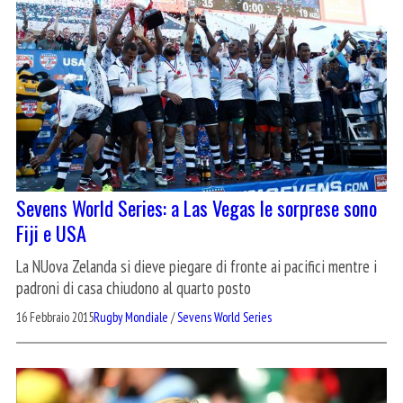
Sevens World Series: a Las Vegas le sorprese sono
Fiji e USA
La NUova Zelanda si dieve piegare di fronte ai pacifici mentre i
padroni di casa chiudono al quarto posto
16 Febbraio 2015
Rugby Mondiale
/
Sevens World Series