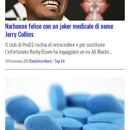
Narbonne felice con un joker medicale di nome
Jerry Collins
Il club di ProD2 rischia di retrocedere e per sostituire
l'infortunato Rocky Elsom ha ingaggiato un ex All Blacks...
19 Gennaio 2015
Emisfero Nord
/
Top 14