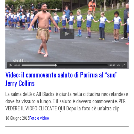
Video: il commovente saluto di Porirua al “suo”
Jerry Collins
La salma dell’ex All Blacks è giunta nella cittadina neozelandese
dove ha vissuto a lungo. E il saluto è davvero commovente. PER
VEDERE IL VIDEO CLICCATE QUI Dopo la foto c’è un’altra clip
16 Giugno 2015
Foto e video