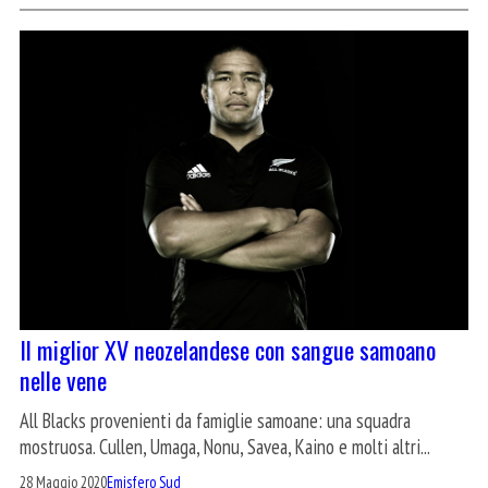
Il miglior XV neozelandese con sangue samoano
nelle vene
All Blacks provenienti da famiglie samoane: una squadra
mostruosa. Cullen, Umaga, Nonu, Savea, Kaino e molti altri...
28 Maggio 2020
Emisfero Sud