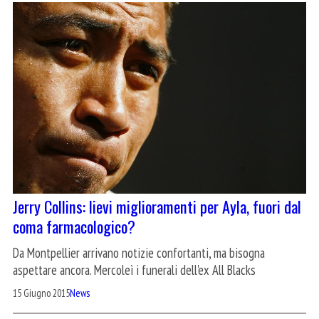
Jerry Collins: lievi miglioramenti per Ayla, fuori dal
coma farmacologico?
Da Montpellier arrivano notizie confortanti, ma bisogna
aspettare ancora. Mercoleì i funerali dell'ex All Blacks
15 Giugno 2015
News