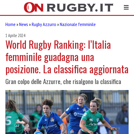
Home
»
News
»
Rugby Azzurro
»
Nazionale femminile
1 Aprile 2024
World Rugby Ranking: l’Italia
femminile guadagna una
posizione. La classifica aggiornata
Gran colpo delle Azzurre, che risalgono la classifica