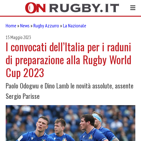
Home
»
News
»
Rugby Azzurro
»
La Nazionale
15 Maggio 2023
I convocati dell’Italia per i raduni
di preparazione alla Rugby World
Cup 2023
Paolo Odogwu e Dino Lamb le novità assolute, assente
Sergio Parisse