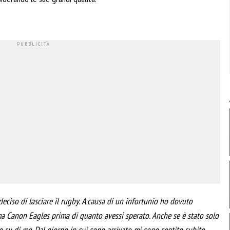
ciso di lasciare il rugby. A causa di un infortunio ho dovuto
a Canon Eagles prima di quanto avessi sperato. Anche se è stato solo
su di me. Dal giorno in cui sono arrivato mi sono sentito subito