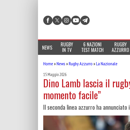
RUGBY
6 NAZIONI
RUGBY
NEWS
IN TV
TEST MATCH
AZZURRO
Home
»
News
»
Rugby Azzurro
»
La Nazionale
15 Maggio 2026
Dino Lamb lascia il rugb
momento facile”
Il seconda linea azzurro ha annunciato il 