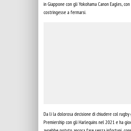
in Giappone con gli Yokohama Canon Eagles, con i 
costringesse a fermarsi.
Da lì la dolorosa decisione di chiudere col rugby 
Premiership con gli Harlequins nel 2021 e ha gioc
avrebbe potuto ancora fare senza infortuni, cons