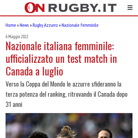
Home
»
News
»
Rugby Azzurro
»
Nazionale femminile
6 Maggio 2022
Nazionale italiana femminile:
ufficializzato un test match in
Canada a luglio
Verso la Coppa del Mondo le azzurre sfideranno la
terza potenza del ranking, ritrovando il Canada dopo
31 anni