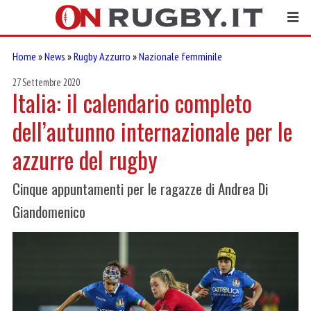
Home
»
News
»
Rugby Azzurro
»
Nazionale femminile
27 Settembre 2020
Italia: il calendario completo
dell’autunno internazionale per le
azzurre del rugby
Cinque appuntamenti per le ragazze di Andrea Di
Giandomenico