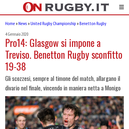
Home
»
News
»
United Rugby Championship
»
Benetton Rugby
4 Gennaio 2020
Pro14: Glasgow si impone a
Treviso. Benetton Rugby sconfitto
19-38
Gli scozzesi, sempre al timone del match, allargano il
divario nel finale, vincendo in maniera netta a Monigo