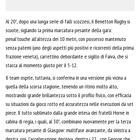
Al 20′, dopo una lunga serie di falli scozzesi, il Benetton Rugby si
scuote, siglando la prima marcatura pesante della gara:
penal’touche all’altezza dei 10 metri, con possesso mantenuto
senza patemi (uno degli aspetti più positivi e ricorrenti della prima
frazione veneta), carrettino debordante e sigillo di Faiva, che si
stacca al momento giusto per il 5-12.
Il team ospite, tuttavia, si conferma in una versione più vicina a
quella della scorsa stagione, tenendo un ritmo molto alto,
mostrando grande brillantezza sotto il profilo fisico, con efficacia
su situazioni da gioco rotto ed accuratezza nelle esecuzioni da set
piece. Il tutto sublimato dalla grande intesa dei fratelli Horne in
cabina di regia, i quali, al 30′, combinano nuovamente per la terza
marcatura pesante di Glasgow: multifase avanzante, da sinistra a
destra, poi, l’accelerazione decisiva, dentro i 22, con George che