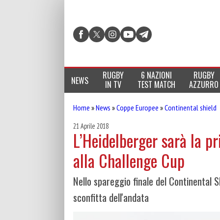
RUGBY
6 NAZIONI
RUGBY
NEWS
IN TV
TEST MATCH
AZZURRO
Home
»
News
»
Coppe Europee
»
Continental shield
21 Aprile 2018
L’Heidelberger sarà la p
alla Challenge Cup
Nello spareggio finale del Continental S
sconfitta dell'andata