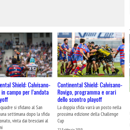
ental Shield: Calvisano-
Continental Shield: Calvisano-
 in campo per l’andata
Rovigo, programma e orari
yoff
dello scontro playoff
quadre si sfidano al San
La doppia sfida varrà un posto nella
 una settimana dopo la sfida
prossima edizione della Challenge
onato, vinta dai bresciani al
Cup
ni
22 Febbraio 2019