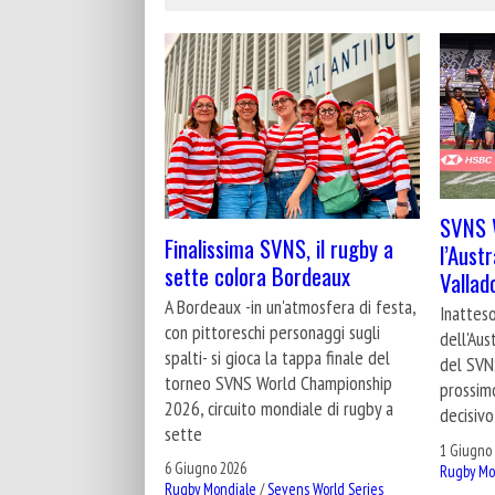
SVNS 
Finalissima SVNS, il rugby a
l’Aust
sette colora Bordeaux
Vallado
A Bordeaux -in un'atmosfera di festa,
Inatteso
con pittoreschi personaggi sugli
dell'Aus
spalti- si gioca la tappa finale del
del SVN
torneo SVNS World Championship
prossim
2026, circuito mondiale di rugby a
decisivo
sette
1 Giugno
6 Giugno 2026
Rugby Mo
Rugby Mondiale
/
Sevens World Series