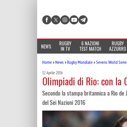
RUGBY
6 NAZIONI
RUGBY
NEWS
IN TV
TEST MATCH
AZZURRO
Home
»
News
»
Rugby Mondiale
»
Sevens World Serie
12 Aprile 2016
Olimpiadi di Rio: con l
Secondo la stampa britannica a Rio de J
del Sei Nazioni 2016