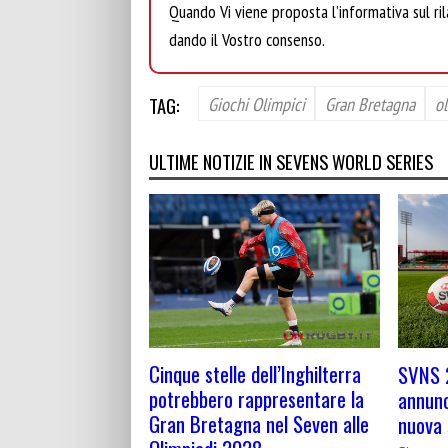
Quando Vi viene proposta l’informativa sul rila
dando il Vostro consenso.
TAG:
Giochi Olimpici
Gran Bretagna
o
ULTIME NOTIZIE IN SEVENS WORLD SERIES
Cinque stelle dell’Inghilterra
SVNS 
potrebbero rappresentare la
annunc
Gran Bretagna nel Seven alle
nuova 