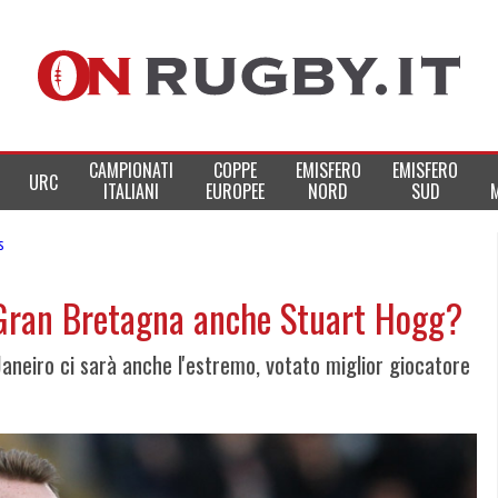
CAMPIONATI
COPPE
EMISFERO
EMISFERO
URC
ITALIANI
EUROPEE
NORD
SUD
s
a Gran Bretagna anche Stuart Hogg?
aneiro ci sarà anche l'estremo, votato miglior giocatore