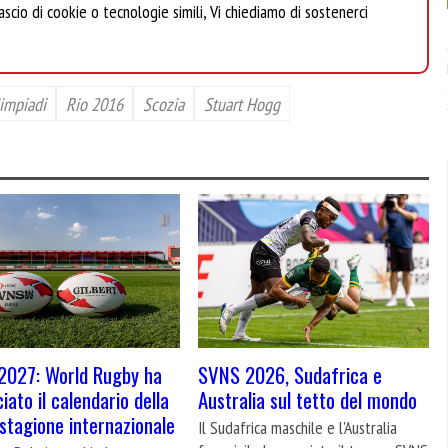
scio di cookie o tecnologie simili, Vi chiediamo di sostenerci
limpiadi
Rio 2016
Scozia
Stuart Hogg
2027: World Rugby ha
SVNS 2026, Sudafrica e
iato il calendario della
Australia sul tetto del mondo
stagione internazionale
Il Sudafrica maschile e l'Australia