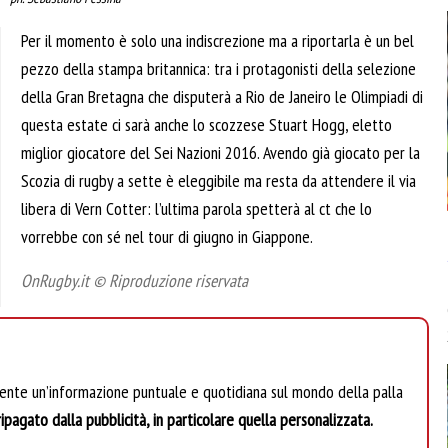
Per il momento è solo una indiscrezione ma a riportarla è un bel
pezzo della stampa britannica: tra i protagonisti della selezione
della Gran Bretagna che disputerà a Rio de Janeiro le Olimpiadi di
questa estate ci sarà anche lo scozzese Stuart Hogg, eletto
miglior giocatore del Sei Nazioni 2016. Avendo già giocato per la
Scozia di rugby a sette è eleggibile ma resta da attendere il via
libera di Vern Cotter: l’ultima parola spetterà al ct che lo
vorrebbe con sé nel tour di giugno in Giappone.
OnRugby.it © Riproduzione riservata
mente un’informazione puntuale e quotidiana sul mondo della palla
ipagato dalla pubblicità, in particolare quella personalizzata.