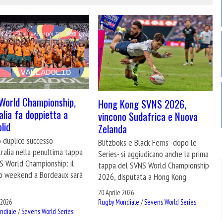
World Championship,
Hong Kong SVNS 2026,
ralia fa doppietta a
vincono Sudafrica e Nuova
lid
Zelanda
 duplice successo
Blitzboks e Black Ferns -dopo le
tralia nella penultima tappa
Series- si aggiudicano anche la prima
S World Championship: il
tappa del SVNS World Championship
o weekend a Bordeaux sarà
2026, disputata a Hong Kong
20 Aprile 2026
 2026
Rugby Mondiale
/
Sevens World Series
ndiale
/
Sevens World Series