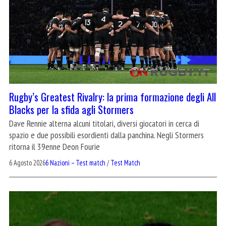
Rugby’s Greatest Rivalry: la prima formazione degli All
Blacks per la sfida agli Stormers
Dave Rennie alterna alcuni titolari, diversi giocatori in cerca di
spazio e due possibili esordienti dalla panchina. Negli Stormers
ritorna il 39enne Deon Fourie
6 Agosto 2026
6 Nazioni – Test match
/
Test Match