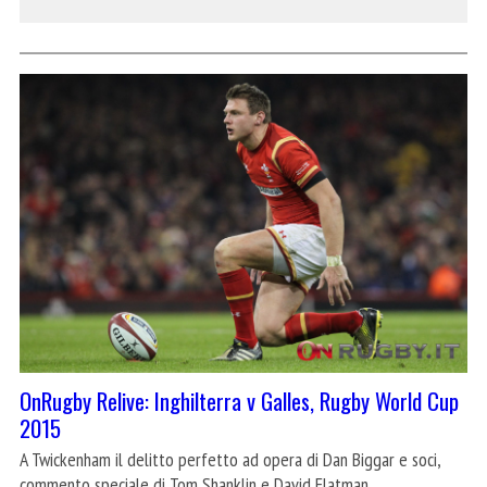
OnRugby Relive: Inghilterra v Galles, Rugby World Cup
2015
A Twickenham il delitto perfetto ad opera di Dan Biggar e soci,
commento speciale di Tom Shanklin e David Flatman