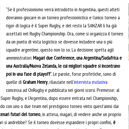
“Se il professionismo verrà introdotto in Argentina, questi atleti
dovranno giocare in un torneo professionistico e l’unico torneo a
rigor di logica è il Super Rugby, e del resto la SANZAR li ha già
accettati nel Rugby Championship. Ora, come si organizza il torneo
da un punto di vista logistico se dovesse includere una o più
squadre argentine, questo non lo so. La decisione spetta agli
amministratori.
Magari due Conference, una Argentina/Sudafrica e
una Australia/Nuova Zelanda, le cui migliori squadre si incontrano
poi in una fase di playoff
“. Le parole, forse profetiche, sono di
quelle di
Graham Henry
, rilasciate nell
‘intervista esclusiva
concessa ad OnRugby e pubblicata nei giorni scorsi. Premesse: al
 Super Rugby, e l’Argentina, dopo essere entrata nel Championship,
rando con uno o due team nel prestigioso torneo vinto quest’anno dai
enari futuri del torneo
, in attesa, magari, di vedere anche un proprio
ri si andrebbe? Se il torneo dovesse espandere i propri confini,
è