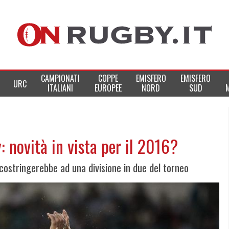
CAMPIONATI
COPPE
EMISFERO
EMISFERO
URC
ITALIANI
EUROPEE
NORD
SUD
: novità in vista per il 2016?
 costringerebbe ad una divisione in due del torneo