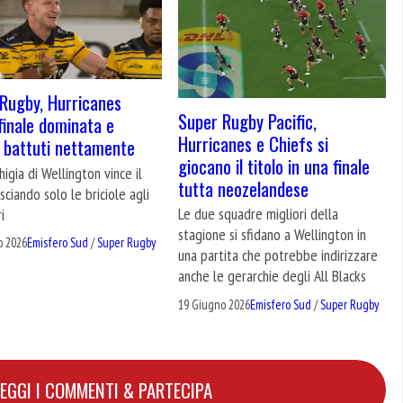
Rugby, Hurricanes
Super Rugby Pacific,
finale dominata e
Hurricanes e Chiefs si
 battuti nettamente
giocano il titolo in una finale
higia di Wellington vince il
tutta neozelandese
asciando solo le briciole agli
Le due squadre migliori della
i
stagione si sfidano a Wellington in
o 2026
Emisfero Sud
/
Super Rugby
una partita che potrebbe indirizzare
anche le gerarchie degli All Blacks
19 Giugno 2026
Emisfero Sud
/
Super Rugby
LEGGI I COMMENTI & PARTECIPA