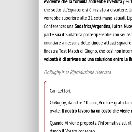
evidente che la formula andrebbe riveduta
perch
che sotto all’Equatore si è iniziato a discutere. 
vorrebbe superiore alle 21 settimane attuali. L’i
Conference: una
Sudafrica/Argentina
, l’altra
Nuov
parte sua il Sudafrica parteciperebbe con sei te
rinunciare a nessuna delle cinque attuali squadre.
finestra Test Match di Giugno, che così non inte
volontà è di arrivare ad una soluzione entro la f
OnRugby.it © Riproduzione riservata
Cari Lettori,
OnRugby, da oltre 10 anni, Vi offre gratuita
ovale.
Il nostro lavoro ha un costo che viene r
Quando Vi viene proposta l’informativa sul rila
dando il Vostro consenso.