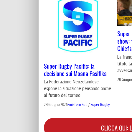
Super 
show: 
Chiefs
La franc
titolo l
Super Rugby Pacific: la
avversar
decisione sui Moana Pasifika
20 Giugn
La Federazione Neozelandese
espone la situazione pensando anche
al futuro del torneo
24 Giugno 2026
Emisfero Sud
/
Super Rugby
CLICCA QUI: 