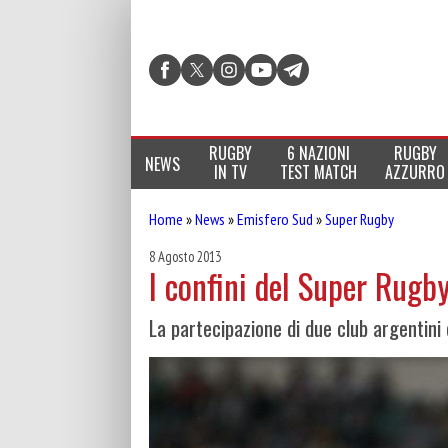
RUGBY
6 NAZIONI
RUGBY
NEWS
IN TV
TEST MATCH
AZZURRO
Home
»
News
»
Emisfero Sud
»
Super Rugby
8 Agosto 2013
I confini del Super Rugby
La partecipazione di due club argentini