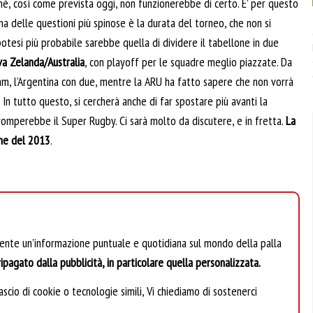
é, così come prevista oggi, non funzionerebbe di certo. E’ per questo
Una delle questioni più spinose è la durata del torneo, che non si
potesi più probabile sarebbe quella di dividere il tabellone in due
a Zelanda/Australia
, con playoff per le squadre meglio piazzate. Da
am, l’Argentina con due, mentre la ARU ha fatto sapere che non vorrà
 In tutto questo, si cercherà anche di far spostare più avanti la
rromperebbe il Super Rugby. Ci sarà molto da discutere, e in fretta.
La
ine del 2013
.
mente un’informazione puntuale e quotidiana sul mondo della palla
ipagato dalla pubblicità, in particolare quella personalizzata.
scio di cookie o tecnologie simili, Vi chiediamo di sostenerci