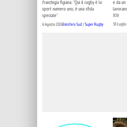
e da un
franchigia figiana: "Qui il rugby è lo
lavoran
sport numero uno, è una sfida
XIII
speciale"
30 Luglio
6 Agosto 2026
Emisfero Sud
/
Super Rugby