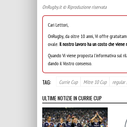
OnRugby.it © Riproduzione riservata
Cari Lettori,
OnRugby, da oltre 10 anni, Vi offre gratuita
ovale.
Il nostro lavoro ha un costo che viene r
Quando Vi viene proposta l’informativa sul rila
dando il Vostro consenso.
TAG:
Currie Cup
Mitre 10 Cup
regular
ULTIME NOTIZIE IN CURRIE CUP