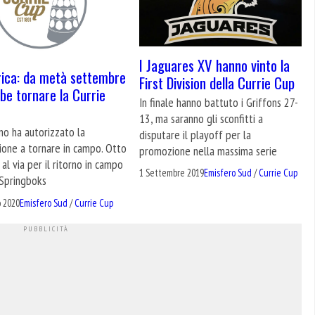
I Jaguares XV hanno vinto la
ica: da metà settembre
First Division della Currie Cup
be tornare la Currie
In finale hanno battuto i Griffons 27-
13, ma saranno gli sconfitti a
no ha autorizzato la
disputare il playoff per la
ione a tornare in campo. Otto
promozione nella massima serie
al via per il ritorno in campo
1 Settembre 2019
Emisfero Sud
/
Currie Cup
 Springboks
 2020
Emisfero Sud
/
Currie Cup