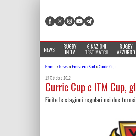
RUGBY
6 NAZIONI
RUGBY
NEWS
IN TV
TEST MATCH
AZZURRO
Home
»
News
»
Emisfero Sud
»
Currie Cup
15 Ottobre 2012
Currie Cup e ITM Cup, gl
Finite le stagioni regolari nei due torne